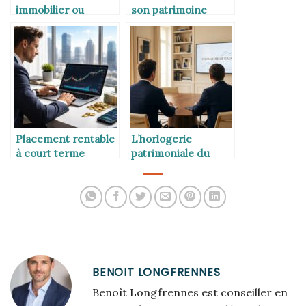
immobilier ou
son patrimoine
bourse
Placement rentable
L’horlogerie
à court terme
patrimoniale du
Touquet : comment
la Financière de
Grenelle assemble
les vingt et un
rouages d’une
fortune durable
BENOIT LONGFRENNES
Benoît Longfrennes est conseiller en