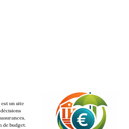
est un site
 décisions
 assurances,
n de budget.