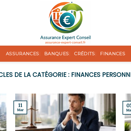
ASSURANCES
BANQUES
CRÉDITS
FINANCES
FINANCES PERSONN
11
0
Mar
Ma