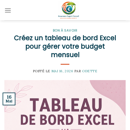
Skip
to
content
BON À SAVOIR
Créez un tableau de bord Excel
pour gérer votre budget
mensuel
POSTÉ LE
MAI 16, 2026
PAR
ODETTE
16
Mai