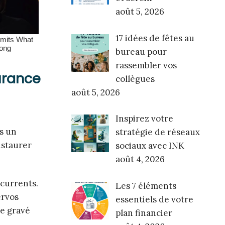
août 5, 2026
17 idées de fêtes au
bureau pour
rassembler vos
urance
collègues
août 5, 2026
Inspirez votre
ns un
stratégie de réseaux
nstaurer
sociaux avec INK
août 4, 2026
ncurrents.
Les 7 éléments
ervos
essentiels de votre
te gravé
plan financier