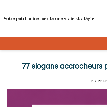
Skip
to
content
Votre patrimoine mérite une vraie stratégie
77 slogans accrocheurs p
POSTÉ L