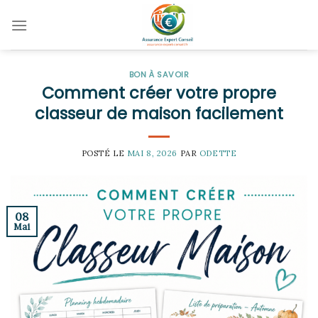
Skip
to
content
BON À SAVOIR
Comment créer votre propre
classeur de maison facilement
POSTÉ LE
MAI 8, 2026
PAR
ODETTE
08
Mai