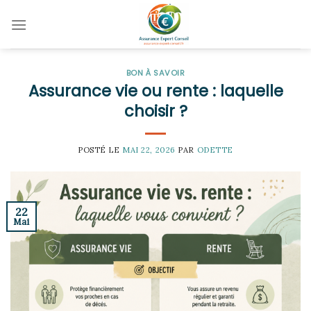
Skip
to
content
BON À SAVOIR
Assurance vie ou rente : laquelle
choisir ?
POSTÉ LE
MAI 22, 2026
PAR
ODETTE
22
Mai