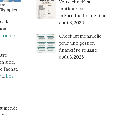
Votre checklist
pratique pour la
préproduction de films
ns de
août 3, 2026
 non
surance-
Checklist mensuelle
pour une gestion
financière réussie
itre
août 3, 2026
en aide.
 l’achat.
vu.
Les
est menée
ur