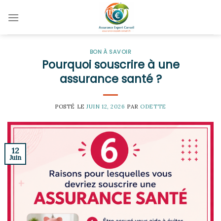
Skip
to
content
BON À SAVOIR
Pourquoi souscrire à une
assurance santé ?
POSTÉ LE
JUIN 12, 2026
PAR
ODETTE
12
Juin