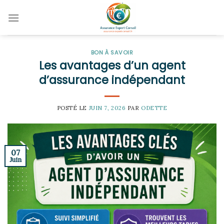
Skip
to
content
BON À SAVOIR
Les avantages d’un agent
d’assurance indépendant
POSTÉ LE
JUIN 7, 2026
PAR
ODETTE
07
Juin