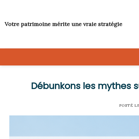
Skip
to
content
Votre patrimoine mérite une vraie stratégie
Débunkons les mythes su
POSTÉ L