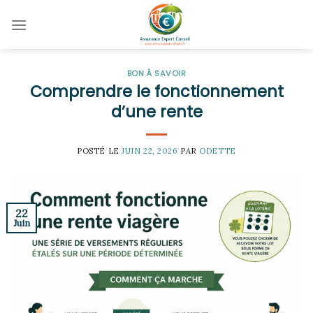
Skip
to
content
BON À SAVOIR
Comprendre le fonctionnement
d’une rente
POSTÉ LE
JUIN 22, 2026
PAR
ODETTE
22
Juin