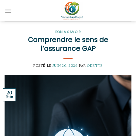
Skip
to
content
BON À SAVOIR
Comprendre le sens de
l’assurance GAP
POSTÉ LE
JUIN 20, 2026
PAR
ODETTE
20
Juin