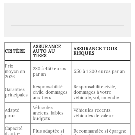
ASSURANCE
ASSURANCE TOUS
CRITÈRE
AUTO AU
RISQUES
TIERS
Prix
280 à 450 euros
moyen en
550 à 1 200 euros par an
par an
2026
Responsabilité
Responsabilité civile,
Garanties
civile, dommages
dommages à votre
principales
aux tiers
véhicule, vol, incendie
Véhicules
Adapté
Véhicules récents,
anciens, faibles
pour
véhicules de valeur
budgets
Capacité
Plus adaptée si
Recommandée si épargne
d’auto-