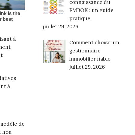
connaissance du
PMBOK : un guide
pratique
juillet 29, 2026
isant à
Comment choisir un
ement
gestionnaire
nt
immobilier fiable
juillet 29, 2026
iatives
ent à
n modèle de
t non