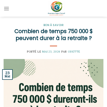
Skip
to
content
BON À SAVOIR
Combien de temps 750 000 $
peuvent durer à la retraite ?
POSTÉ LE
MAI 23, 2026
PAR
ODETTE
23
Mai