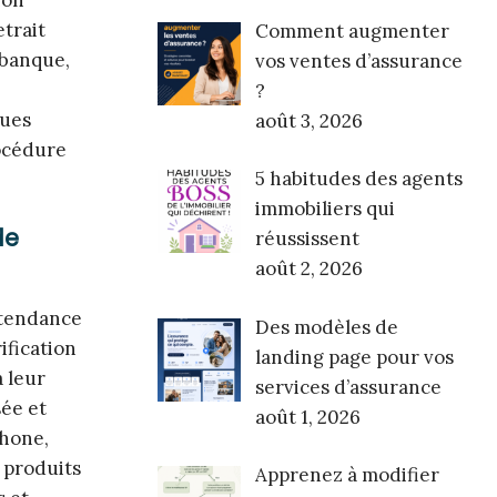
trait
Comment augmenter
 banque,
vos ventes d’assurance
?
ques
août 3, 2026
rocédure
5 habitudes des agents
immobiliers qui
de
réussissent
août 2, 2026
a tendance
Des modèles de
ification
landing page pour vos
 leur
services d’assurance
sée et
août 1, 2026
phone,
 produits
Apprenez à modifier