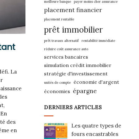
meilleure banque
payer moins cher assurance
placement financier
placement rentable
prêt immobilier
prêt travaux alternatif
rentabilité immédiate
tant
réduire coût assurance auto
services bancaires
simulation crédit immobilier
éfi. La
stratégie d'investissement
ur
économie d'argent
unités de compte
naissance
épargne
économies
les
t,
DERNIERS ARTICLES
 En
ité des
Les quatre types de
même en
fours encastrables