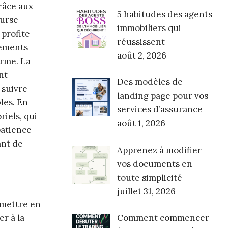
râce aux
5 habitudes des agents
ourse
immobiliers qui
 profite
réussissent
cements
août 2, 2026
erme. La
nt
Des modèles de
 suivre
landing page pour vos
les. En
services d’assurance
iels, qui
août 1, 2026
patience
ant de
Apprenez à modifier
vos documents en
toute simplicité
juillet 31, 2026
 mettre en
Comment commencer
er à la