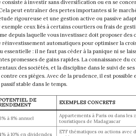
 consiste à investir sans diversification ou en se conce
Cela peut entraîner des pertes importantes si le march
 étude rigoureuse et une gestion active ou passive adap
par exemple ceux liés à certains courtiers ou frais de gest
me depuis laquelle vous investissez doit proposer des o
de réinvestissement automatiques pour optimiser la cro
essentielle : il ne faut pas céder à la panique ni se lais
antes promesses de gains rapides. La connaissance du c
aux des sociétés, et la discipline dans le suivi de ses
ontre ces pièges. Avec de la prudence, il est possible
passif stable dans le temps.
POTENTIEL DE
EXEMPLES CONCRETS
RENDEMENT
Appartements à Paris ou dans les 
3% à 8% annuel
touristiques de Madagascar
ETF thématiques ou actions avec 
4% à 10% en dividendes