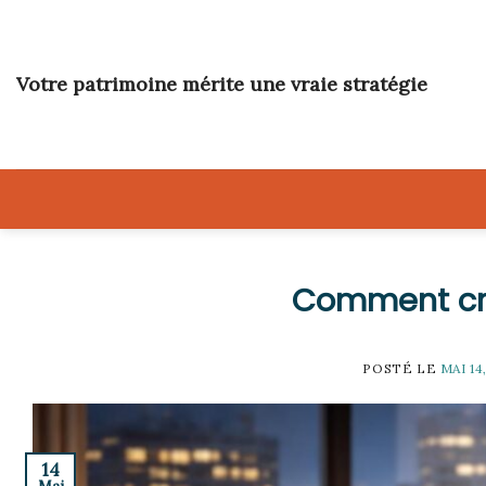
Skip
to
content
Votre patrimoine mérite une vraie stratégie
Comment cré
POSTÉ LE
MAI 14
14
Mai