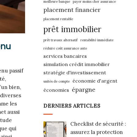
meilleure banque
payer moins cher assurance
placement financier
placement rentable
prêt immobilier
prêt travaux alternatif
rentabilité immédiate
enu
réduire coût assurance auto
services bancaires
simulation crédit immobilier
enu passif
stratégie d'investissement
té,
économie d'argent
unités de compte
’un bien,
épargne
économies
 diverses
mme les
DERNIERS ARTICLES
et aussi
étude
Checklist de sécurité :
que qui
assurez la protection
ainsi