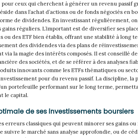
 pour ceux qui cherchent à générer un revenu passif g
réside dans l’achat d’actions ou de fonds négociés en b
 forme de dividendes. En investissant régulièrement, on
gains réguliers. L’important est de diversifier ses pla
s ou des ETF bien établis, offrant une stabilité à long t
issement des dividendes via des plans de réinvestisseme
via la magie des intérêts composés. Il est conseillé de
cière des sociétés, et de se référer à des analyses fiab
oduits innovants comme les ETFs thématiques ou sector
investissement pour du revenu passif. La discipline, la 
d’un portefeuille performant sur le long terme, permett
 le capital.
optimale de ses investissements boursiers
ines erreurs classiques qui peuvent minorer ses gains ou
 de suivre le marché sans analyse approfondie, ou de céd