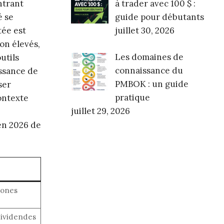
à trader avec 100 $ :
ntrant
guide pour débutants
é se
juillet 30, 2026
tée est
ion élevés,
Les domaines de
utils
connaissance du
issance de
PMBOK : un guide
ser
pratique
ontexte
juillet 29, 2026
 en 2026 de
zones
dividendes