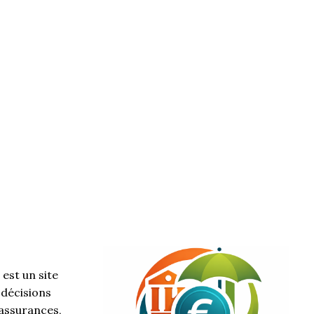
est un site
 décisions
 assurances,