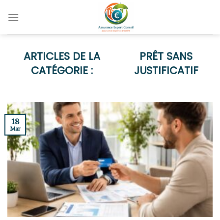
Skip
to
content
PRÊT SANS
JUSTIFICATIF
18
Mar