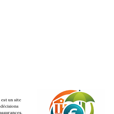
est un site
 décisions
 assurances,