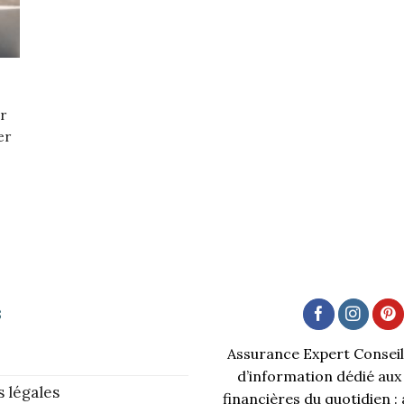
r
er
s
Assurance Expert Conseil 
d’information dédié aux
 légales
financières du quotidien :