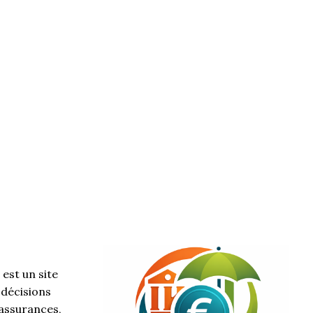
est un site
 décisions
 assurances,