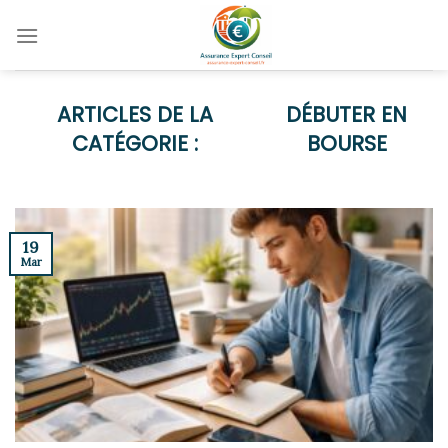
Skip
to
content
DÉBUTER EN
BOURSE
19
Mar