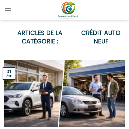
Skip
to
content
CRÉDIT AUTO
NEUF
01
Avr