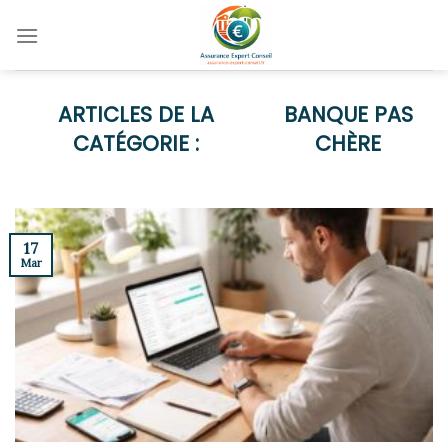
Skip
to
content
BANQUE PAS
CHÈRE
17
Mar